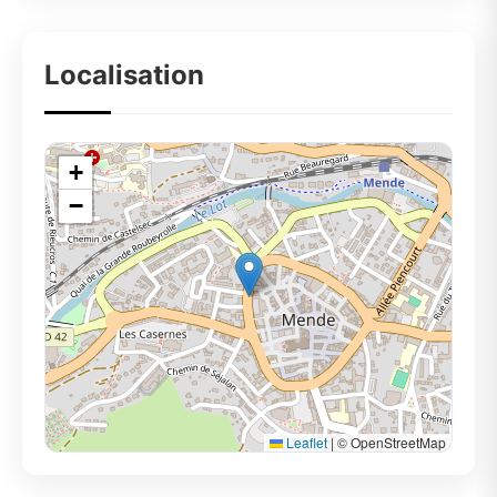
Localisation
+
−
Leaflet
|
© OpenStreetMap