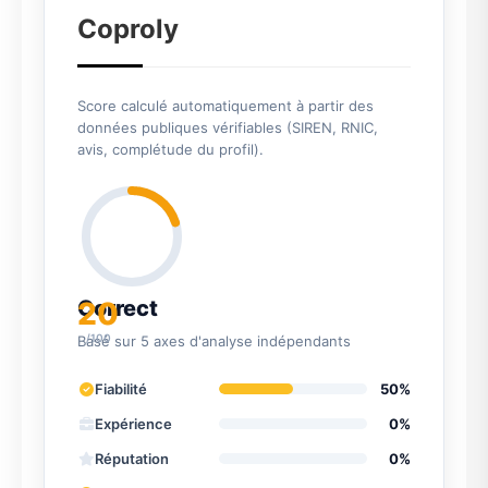
Coproly
Score calculé automatiquement à partir des
données publiques vérifiables (SIREN, RNIC,
avis, complétude du profil).
20
Correct
/100
Basé sur 5 axes d'analyse indépendants
Fiabilité
50%
Expérience
0%
Réputation
0%