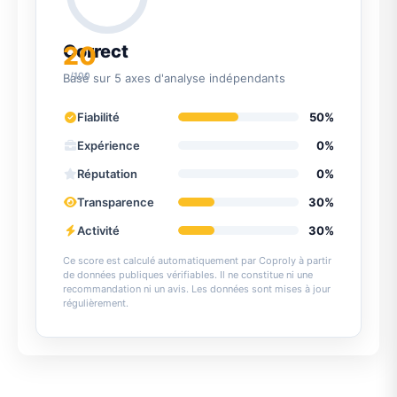
20
Correct
/100
Basé sur 5 axes d'analyse indépendants
Fiabilité
50%
Expérience
0%
Réputation
0%
Transparence
30%
Activité
30%
Ce score est calculé automatiquement par Coproly à partir
de données publiques vérifiables. Il ne constitue ni une
recommandation ni un avis. Les données sont mises à jour
régulièrement.